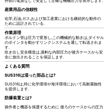
外部の電源なしで安定して正確な機械圧力を表示します.
産業用品の信頼性
暗闇で光る圧力計
化学,石油,ガス,および加工産業における継続的な動作の
ために設計されている.
圧力計の種類
作業原理
ボルドン管は圧力で変形し,この機械的な動きは,ダイヤル
のポインタを動かすリンクシステムを通して転送されま
す.
吹き出し安全構造は,過剰な内部圧力が後方ケースから安
全に放出されることを保証します.
よくある質問
SUS316は湿った部品とは?
SUS316は,特に化学環境や海洋環境において高耐腐蝕性
を提供します.
防爆装置とは?
操作者と機器を保護するために 後ろのケースからの圧力