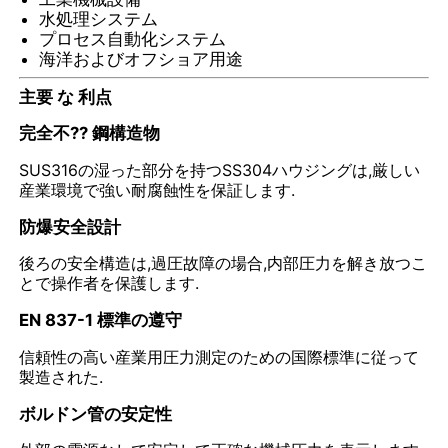
水処理システム
プロセス自動化システム
液体で満たされた圧力計
海洋およびオフショア用途
主要 な 利点
電気接触圧力計
完全不?? 鋼構造物
SUS316の湿った部分を持つSS304ハウジングは,厳しい
圧力試験キット
産業環境で強い耐腐蝕性を保証します.
防爆安全設計
乾燥式圧力計
後ろの安全構造は,過圧故障の場合,内部圧力を解き放つこ
とで操作者を保護します.
ミニ圧力計
EN 837-1 標準の遵守
信頼性の高い産業用圧力測定のための国際標準に従って
デジタル圧力計
製造された.
ボルドン管の安定性
ユーティリティ圧力計