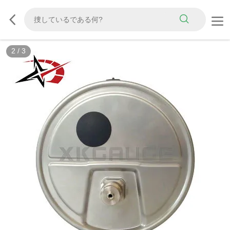
2
/
3