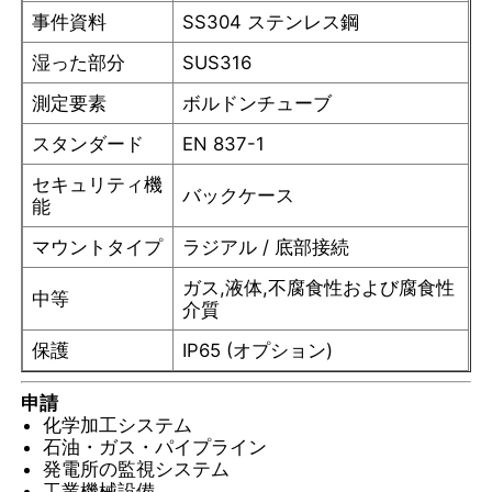
事件資料
SS304 ステンレス鋼
湿った部分
SUS316
会社案内
測定要素
ボルドンチューブ
品質管理
スタンダード
EN 837-1
セキュリティ機
バックケース
お問い合わせ
能
マウントタイプ
ラジアル / 底部接続
見積依頼
ガス,液体,不腐食性および腐食性
中等
介質
ステンレス鋼の圧力計
保護
IP65 (オプション)
申請
耐衝撃圧力計
化学加工システム
石油・ガス・パイプライン
発電所の監視システム
温度および圧力計
工業機械設備