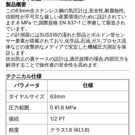
製品概要
この63mm全ステンレス鋼の気圧計は,安全性,耐腐蝕性,
信頼性が不可欠な厳しい産業環境のために設計されてい
ます.6 MPa で,国際規格 EN 837-1 に準拠して製造され
ています..
この計測器にはSUS316の濡れた部品とボルドン管セン
サー要素が搭載されており,化学品,石油,ガス,プロセス流
体などの攻撃的なメディアで安定した機械圧力測定を保
証します.
吹出防止の裏ケースの設計は,過圧故障の場合,内部圧力を
解消することで操作者の安全性を高めます.
テクニカル仕様
パラメータ
仕様
ホーム
ダイヤルサイズ
63mm
圧力範囲
0 ¥1.6 MPa
製品
接続
1/2 PT
精度
クラス1.6 (KL1.6)
企業情報