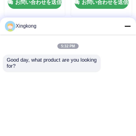
お問い合わせを送信
お問い合わせを送信
Xingkong
5:32 PM
Good day, what product are you looking 
for?
12 バー 63 ミリメート
20バー 全ステンレス
ルパネルマウント圧力
鋼圧計パネル 40mm
計フロントフランジオ
ガラスレンズ付きマウ
ールステンレス鋼 EN
ント
お問い合わせを送信
お問い合わせを送信
837-1 圧力計
ホーム
企業情報
お問い合わせ
Desktop Site